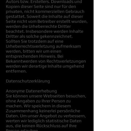
Autors bzw. Erstellers. Downloads und
Kopien dieser Seite sind nur für den
privaten, nicht kommerziellen Gebrauch
gestattet. Soweit die Inhalte auf dieser
Seite nicht vom Betreiber erstellt wurden,
werden die Urheberrechte Dritter
beachtet. Insbesondere werden Inhalte
Dritter als solche gekennzeichnet.
Sollten Sie trotzdem auf eine
Urheberrechtsverletzung aufmerksam
werden, bitten wir um einen
entsprechenden Hinweis. Bei
Bekanntwerden von Rechtsverletzungen
werden wir derartige Inhalte umgehend
entfernen.
Datenschutzerklärung
Anonyme Datenerhebung
Sie können unsere Webseiten besuchen,
ohne Angaben zu Ihrer Person zu
machen. Wir speichern in diesem
Zusammenhang keinerlei persönliche
Daten. Um unser Angebot zu verbessern,
werten wir lediglich statistische Daten
aus, die keinen Rückschluss auf Ihre
Person erlauben.