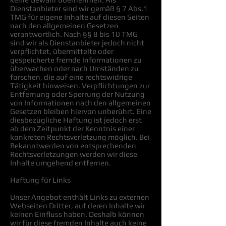
Dienstanbieter sind wir gemäß § 7 Abs.1
TMG für eigene Inhalte auf diesen Seiten
nach den allgemeinen Gesetzen
verantwortlich. Nach §§ 8 bis 10 TMG
sind wir als Dienstanbieter jedoch nicht
verpflichtet, übermittelte oder
gespeicherte fremde Informationen zu
überwachen oder nach Umständen zu
forschen, die auf eine rechtswidrige
Tätigkeit hinweisen. Verpflichtungen zur
Entfernung oder Sperrung der Nutzung
von Informationen nach den allgemeinen
Gesetzen bleiben hiervon unberührt. Eine
diesbezügliche Haftung ist jedoch erst
ab dem Zeitpunkt der Kenntnis einer
konkreten Rechtsverletzung möglich. Bei
Bekanntwerden von entsprechenden
Rechtsverletzungen werden wir diese
Inhalte umgehend entfernen.
Haftung für Links
Unser Angebot enthält Links zu externen
Webseiten Dritter, auf deren Inhalte wir
keinen Einfluss haben. Deshalb können
wir für diese fremden Inhalte auch keine