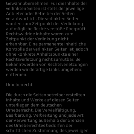
Gewähr übernehmen. Für die Inhalte der
verlinkten Seiten ist stets der jeweilige
Anbieter oder Betreiber der Seiten
verantwortlich. Die verlinkten Seiten
wurden zum Zeitpunkt der Verlinkung
auf mögliche Rechtsverstöße überprüft.
Rechtswidrige Inhalte waren zum
Zeitpunkt der Verlinkung nicht
erkennbar. Eine permanente inhaltliche
Kontrolle der verlinkten Seiten ist jedoch
ohne konkrete Anhaltspunkte einer
Rechtsverletzung nicht zumutbar. Bei
Bekanntwerden von Rechtsverletzungen
werden wir derartige Links umgehend
entfernen.
Urheberrecht
Die durch die Seitenbetreiber erstellten
Inhalte und Werke auf diesen Seiten
unterliegen dem deutschen
Urheberrecht. Die Vervielfältigung,
Bearbeitung, Verbreitung und jede Art
der Verwertung außerhalb der Grenzen
des Urheberrechtes bedürfen der
schriftlichen Zustimmung des jeweiligen