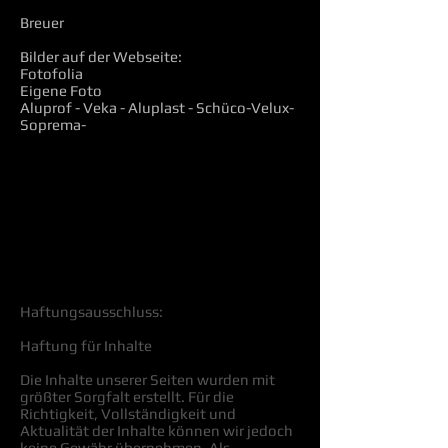
Breuer
Bilder auf der Webseite:
Fotofolia
Eigene Foto
Aluprof - Veka - Aluplast - Schüco-Velux-
Soprema-
Haftungsausschluss:
Haftung für Inhalte
Die Inhalte unserer Seiten wurden mit
größter Sorgfalt erstellt. Für die
Richtigkeit, Vollständigkeit und
Aktualität der Inhalte können wir jedoch
keine Gewähr übernehmen. Als