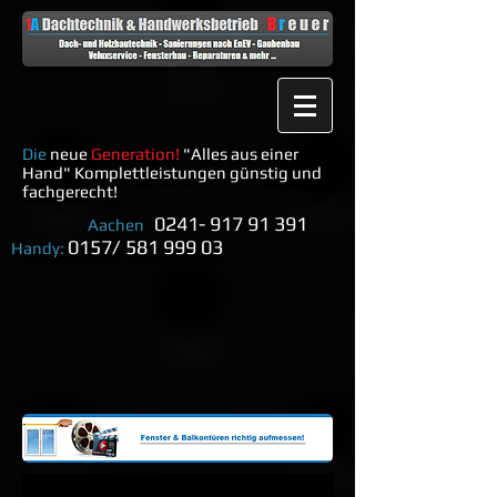
Die
neue
Generation!
"Alles aus einer
Hand" Komplettleistungen günstig und
fachgerecht!
0
241- 917 91 391
Aachen
0157/
581 999 03
Handy: